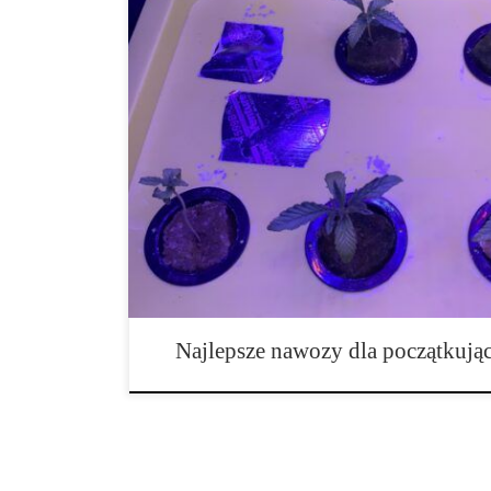
Najlepsze nawozy dla początkujących – kompletny pr
roślin Każdy, kto zaczyna przygodę z uprawą roślin, s
światło i woda to za mało. Aby rośliny rosły zdrowo, kw
korzenie, potrzebują właściwych składników odżywc
jednak przytłoczyć – półki w sklepach ogrodniczych ugi
produktów, obiecujących spektakularne […]
Najlepsze nawozy dla początkuj