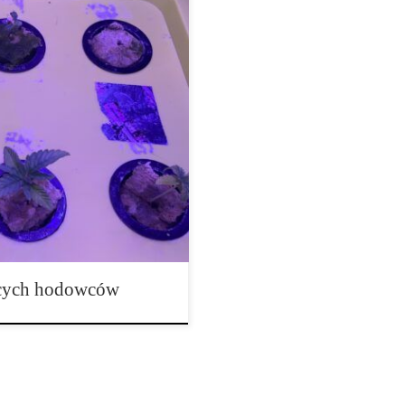
zewodnik o skutecznym nawożeniu
zybko przekonuje się, że samo
itły obficie i tworzyły silne
zych. Wybór nawozów może
nają się od dziesiątek
ących hodowców