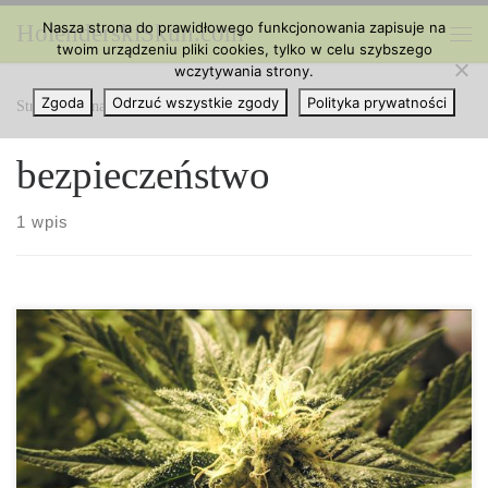
Nasza strona do prawidłowego funkcjonowania zapisuje na
HolenderskiSkun.com
Przejdź do treści
twoim urządzeniu pliki cookies, tylko w celu szybszego
Me
wczytywania strony.
Zgoda
Odrzuć wszystkie zgody
Polityka prywatności
Strona główna
»
bezpieczeństwo
bezpieczeństwo
1 wpis
Meksykańskie władze przejęły 5 ton marihuany niedaleko granicy
z Teksasem. Państwowa policja we współpracy z marynarzami
przejęła ponad 5 ton marihuany w pobliżu granicy Teksasu w
północno – meksykańskim stanie Tamaulipas. Grupa koordynująca
bezpieczeństwo państwa twierdzi, iż zapakowane narkotyki
znaleziono w klimatyzowanej piwnicy domu w Camargo. Władze