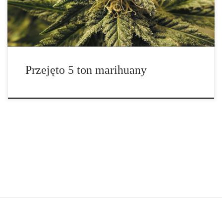
przejęły 1.181 oklejonych taśmą opakowań, które wcześniej
przewożone były przez Rio Grande na […]
Przejęto 5 ton marihuany