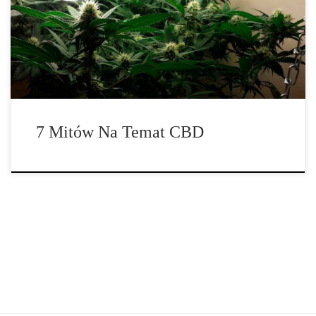
depresji po raka. Prawda nie jest jednak taka prosta. Tak, CBD ma
wiele potencjalnych zastosowań terapeutycznych i pomogło
milionom ludzi poprawić ich zdrowie. Kupujący muszą jednak
uważać na chciwość, która przeniknęła […]
7 Mitów Na Temat CBD