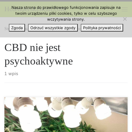
Nasza strona do prawidłowego funkcjonowania zapisuje na
HolenderskiSkun.com
Przejdź do treści
twoim urządzeniu pliki cookies, tylko w celu szybszego
Me
wczytywania strony.
Zgoda
Odrzuć wszystkie zgody
Polityka prywatności
Strona główna
»
CBD nie jest psychoaktywne
CBD nie jest
psychoaktywne
1 wpis
7 mitów na temat CBD, w które należy przestać wierzyć już teraz.
Czy CBD jest cudownym lekiem? Kannabidiol (CBD) był
reklamowany w mediach jako cudowny lek na wszystko, od