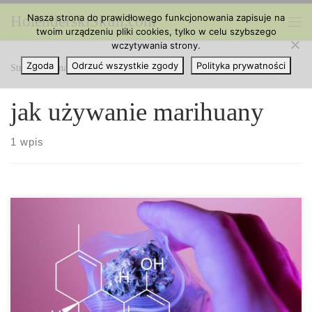
Nasza strona do prawidłowego funkcjonowania zapisuje na
HolenderskiSkun.com
Przejdź do treści
twoim urządzeniu pliki cookies, tylko w celu szybszego
Me
wczytywania strony.
Zgoda
Odrzuć wszystkie zgody
Polityka prywatności
Strona główna
»
jak używanie marihuany
jak używanie marihuany
1 wpis
Jak używanie marihuany zmieniało się w czasie? Najstarsze
dowody na istnienie rośliny cannabis sativa pochodzą sprzed około
19 milionów lat, więc nie powinno dziwić, że zarówno konopie o
wysokiej zawartości THC, jak i jej siostrzane konopie o wysokiej
zawartości CBD i niskiej zawartości THC były używane od tysięcy