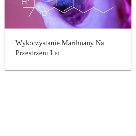
lat. W starożytnym świecie konopie były pospolitą uprawą rolniczą
zbieraną na żywność […]
Wykorzystanie Marihuany Na
Przestrzeni Lat