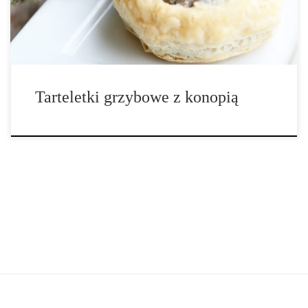
gotowych tarteletek 1. W malakserze umieść grzyby (oprócz około
6) i miksuj do uzyskania bardzo drobnych kawałków. […]
Tarteletki grzybowe z konopią