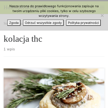
Nasza strona do prawidłowego funkcjonowania zapisuje na
HolenderskiSkun.com
Przejdź do treści
twoim urządzeniu pliki cookies, tylko w celu szybszego
Me
wczytywania strony.
Zgoda
Odrzuć wszystkie zgody
Polityka prywatności
Strona główna
»
kolacja thc
kolacja thc
1 wpis
Składniki: (na 6 tarteletek) 1 opakowanie białych pieczarek 2
łyżeczki oliwy z oliwek 1 łyżka rozmarynu 3 ząbki czosnku 2
łyżki stołowe mąki 3/4 szklanki niesłodzonego mleka
migdałowego 1 opakowanie koziego sera 1/2 szklanki łuskanych
nasion konopi 1/4 szklanki posiekanej natki pietruszki opakowanie