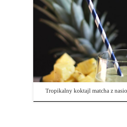
Składniki: (na jeden koktajl) • 1½ szklanki mleka migd
(szpinak, jarmuż lub dowolna mieszanka liści), • 3 łyż
dojrzałego awokado, • 1 łyżeczka proszku matcha, • 
szklanki mrożonego ananasa. Jak przygotować: 1. Wszy
kielichu blendera. 2. Blenduj do uzyskania gładkiej, k
Tropikalny koktajl matcha z nas