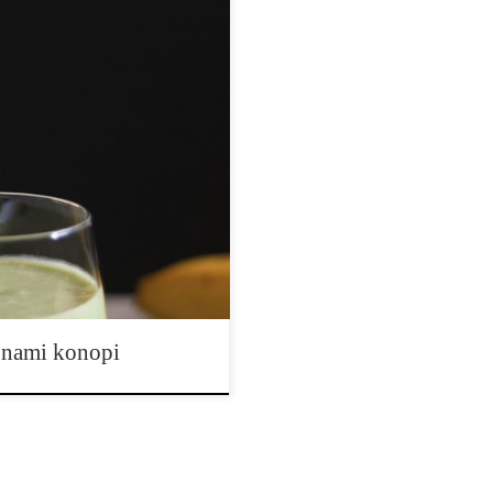
ałowego, • 2 garście zieleni
ki łuskanych nasion konopi, • pół
½ szklanki mrożonego mango, • ½
stkie składniki umieść w
oktajlowej konsystencji. […]
ionami konopi