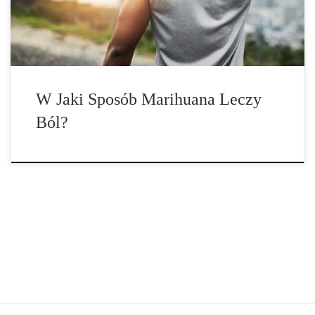
przeciwbólowym. Jak działają opioidy? Nasze ciało ma własny
wbudowany system opioidowy, który może pomóc w […]
W Jaki Sposób Marihuana Leczy
Ból?