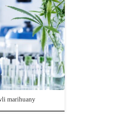
cie marihuany Wprowadzenie do
ich latach przeszedł ogromną
wyobrażenie o hodowli konopi.
 doświadczeniu breederów,
iu wybranych linii. Dziś coraz
gii molekularnej, analiza DNA,
li marihuany