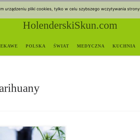
 urządzeniu pliki cookies, tylko w celu szybszego wczytywania strony
HolenderskiSkun.com
IEKAWE
POLSKA
ŚWIAT
MEDYCZNA
KUCHNIA
arihuany