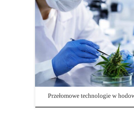
Najbardziej innowacyjne projekty genetyczne w świe
nowej ery genetyki cannabis Świat marihuany w ostatn
transformację, która wykracza daleko poza klasyczne 
Dawniej rozwój nowych odmian opierał się głównie na
selekcji najlepszych fenotypów i cierpliwym krzyżowan
większe znaczenie mają zaawansowane narzędzia biolo
modelowanie […]
Przełomowe technologie w hodow