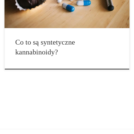
pierwszy zauważone i zbadane przez współczesną naukę.
Syntetyczne kannabinoidy to chemiczna mieszanka […]
Co to są syntetyczne
kannabinoidy?