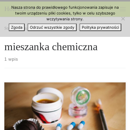
Nasza strona do prawidłowego funkcjonowania zapisuje na
HolenderskiSkun.com
Przejdź do treści
twoim urządzeniu pliki cookies, tylko w celu szybszego
Me
wczytywania strony.
Zgoda
Odrzuć wszystkie zgody
Polityka prywatności
Strona główna
»
mieszanka chemiczna
mieszanka chemiczna
1 wpis
Co to są syntetyczne kannabinoidy? – Krótka odpowiedź.
Podstawowym kannabinoidem w cannabis jest THC, które jest
substancją, która często powoduje odczucie haju u użytkowników
marihuany. THC ma jednak także wartość medyczną. Potrafi ono
zmniejszać stres, pobudzać apetyt, łagodzić ból i zmniejszać
nudności. Psychoaktywne właściwości THC zostały po raz