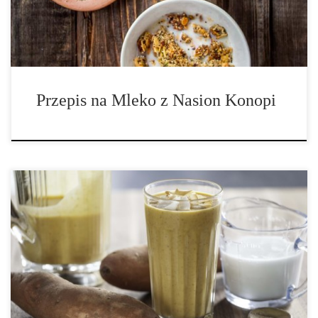
ze zmieszania nasion konopi i wody. Posiada mleczny wygląd, a
jego smak […]
Przepis na Mleko z Nasion Konopi
Smak i wartości odżywcze słodkich ziemniaków w połączeniu z
nasionami konopi tworzą pyszną przekąskę do picia. Słodkie
ziemniaki zwracają na siebie uwagę zwłaszcza w okresie
wakacyjnym, ale istnieje wiele sposobów, aby włączyć je w stały
repertuar posiłków w ciągu całego roku. Zapewne pierwsze co Ci
się kojarzy z daniami ze słodkich ziemniaków to zupy, zapiekanki,
ciasta, frytki czy gnocchi. Zgaduję, […]