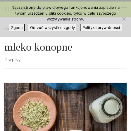
Nasza strona do prawidłowego funkcjonowania zapisuje na
HolenderskiSkun.com
Przejdź do treści
twoim urządzeniu pliki cookies, tylko w celu szybszego
Me
wczytywania strony.
Zgoda
Odrzuć wszystkie zgody
Polityka prywatności
Strona główna
»
mleko konopne
mleko konopne
2 wpisy
Nasiona konopi są uważane za „superfood” ze względu na swoją
wysoką wartość odżywczą. Mleko konopne wytwarzane z nasion
konopi to pyszny sposób na uzyskanie korzyści z konopi. Dzisiaj
wyjaśniamy, jak w prosty sposób można je przygotować w domu.
Co to jest mleko konopne? Mleko konopne to płyn otrzymywany