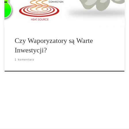
rynku plasują się pomiędzy kwotą 200-300 dolarów. Jeśli
weźmiemy pod uwagę, że […]
Czy Waporyzatory są Warte
Inwestycji?
1 komentarz