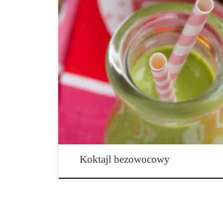
Składniki: 1.5 szklanki wody lub niesłodzonego mleka
wyciśniętego soku z cytryny 1/4 łyżeczki ekstraktu wan
konopnego o smaku waniliowym 0.5 średniej wielkośc
szpinaku 4 kostki lodu 1. Umieść wszystkie składniki 
Blenduj na wysokich obrotach przez 2-3 minuty, aż do 
3. Podawaj od […]
Koktajl bezowocowy