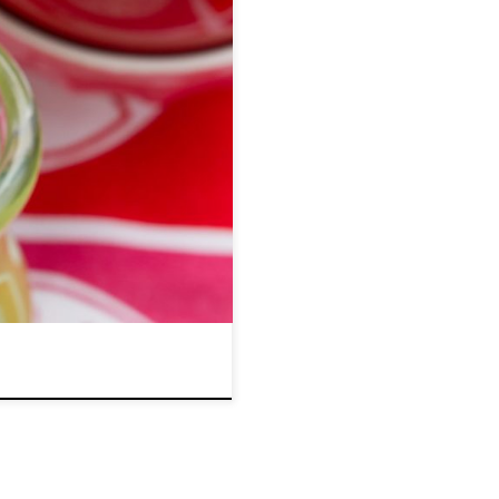
 migdałowego 2-3 łyżki świeżo
iliowego 1 porcja białka
i awokado 1 szklanka świeżego
w blenderze kielichowym. 2.
uzyskania gładkiej konsystencji.