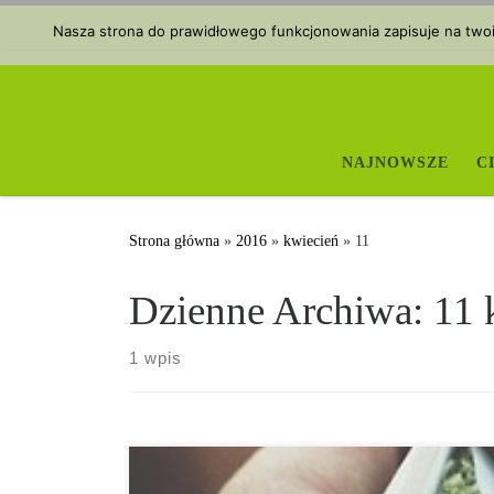
Przejdź do treści
Nasza strona do prawidłowego funkcjonowania zapisuje na twoim
NAJNOWSZE
C
Strona główna
»
2016
»
kwiecień
»
11
Dzienne Archiwa:
11 
1 wpis