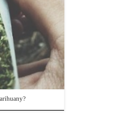
gan pokazują, że 53% wyborców
li planowany projekt przejdzie,
ry mówi tak dla legalizacji
go ścigania ludzi, którzy mają
 Na koniec 2016 roku przewiduje
marihuany?