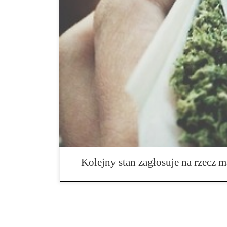
Ostatnie badania dotyczące mieszkańców stanu Michi
jest za legalizacją oraz opodatkowaniem marihuany. Jeś
mieszkańcy dołączą do grona ponad połowy narodu, któ
konopi, oraz nie dla nieodpowiedzialnego i dewastujące
użytek ze stosowania nietoksycznej rośliny. Michigan
się wyraźną tendencję większości stanów, do […]
Kolejny stan zagłosuje na rzecz 