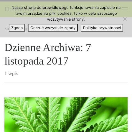
Nasza strona do prawidłowego funkcjonowania zapisuje na
HolenderskiSkun.com
Przejdź do treści
twoim urządzeniu pliki cookies, tylko w celu szybszego
Me
wczytywania strony.
Zgoda
Odrzuć wszystkie zgody
Polityka prywatności
Strona główna
»
2017
»
listopad
»
07
Dzienne Archiwa:
7
listopada 2017
1 wpis
Ginekolog z Pensylwanii twierdzi, że została dosłownie
zbombardowana wiadomościami od mężczyzn, którzy próbują
umówić się do niej na wizytę, od czasu kiedy otrzymała zgodę na