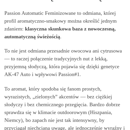
Passion Automatic Feminizowane to odmiana, której
profil aromatyczno-smakowy można określić jednym
zdaniem:
klasyczna skunkowa baza z nowoczesn
ą
,
automatyczn
ą
ś
wie
ż
o
ś
ci
ą
.
To nie jest odmiana przesadnie owocowa ani cytrusowa
— to raczej połączenie tradycyjnych nut z lekką,
przyjemną słodyczą, która pojawia się dzięki genetyce
AK-47 Auto i wpływowi Passion#1.
To aromat, który spodoba się fanom prostych,
wyrazistych, „zielonych” akcentów — bez ciężkiej
słodyczy i bez chemicznego przegięcia. Bardzo dobrze
sprawdza się w klimacie outdoorowym (Hiszpania,
Niemcy), bo zapach nie jest tak intensywny, by
przyciągał niechcianą uwagę, ale jednocześnie wyraźny i