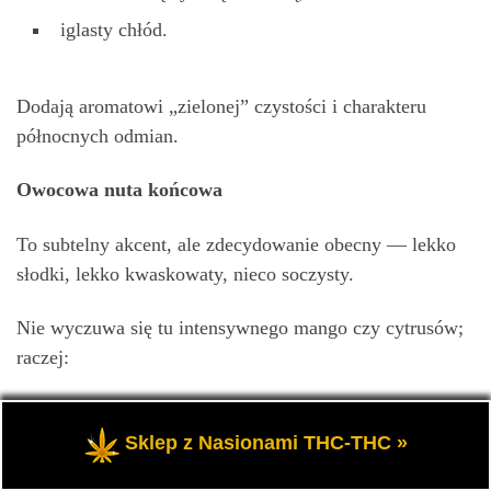
iglasty chłód.
Dodają aromatowi „zielonej” czystości i charakteru
północnych odmian.
Owocowa nuta końcowa
To subtelny akcent, ale zdecydowanie obecny — lekko
słodki, lekko kwaskowaty, nieco soczysty.
Nie wyczuwa się tu intensywnego mango czy cytrusów;
raczej:
miękkie, słodkie owoce,
Sklep z Nasionami THC-THC »
delikatny ton jagodowy/owocowy,