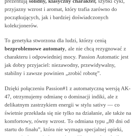
prezentują
solidny, klasyczny charakter,
szybki cykl,
przyjazny wzrost i aromat, który trafia zarówno do
początkujących, jak i bardziej doświadczonych
kolekcjonerów.
To genetyka stworzona dla ludzi, którzy cenią
bezproblemowe automaty
, ale nie chcą rezygnować z
charakteru i odpowiedniej mocy. Passion Automatic jest
jak dobry przyjaciel: niezawodny, przewidywalny,
stabilny i zawsze powinien „zrobić robotę”.
Dzięki połączeniu Passion#1 z automatyczną wersją AK-
47, otrzymujemy odmianę o dominacji indiki, ale z
delikatnym zastrzykiem energii w stylu sativy — co
świetnie przekłada się nie tylko na działanie, ale także na
komfortowy, równy wzrost. To odmiana typu „80 dni od
startu do finału”, która nie wymaga specjalnej opieki,