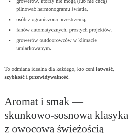
growerów, którzy nie mogą (lub nie chcą)
pilnować harmonogramu światła,
osób z ograniczoną przestrzenią,
fanów automatycznych, prostych projektów,
growerów outdoorowców w klimacie
umiarkowanym.
To odmiana idealna dla każdego, kto ceni
ł
atwo
ść
,
szybko
ść
i przewidywalno
ść
.
Aromat i smak —
skunkowo-sosnowa klasyka
z owocową świeżością