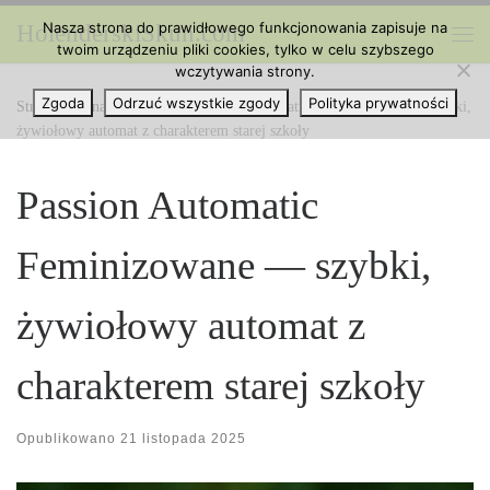
Nasza strona do prawidłowego funkcjonowania zapisuje na
HolenderskiSkun.com
Przejdź do treści
twoim urządzeniu pliki cookies, tylko w celu szybszego
Me
wczytywania strony.
Zgoda
Odrzuć wszystkie zgody
Polityka prywatności
Strona główna
»
Odmiany
»
Passion Automatic Feminizowane — szybki,
żywiołowy automat z charakterem starej szkoły
Passion Automatic
Feminizowane — szybki,
żywiołowy automat z
charakterem starej szkoły
Opublikowano
21 listopada 2025