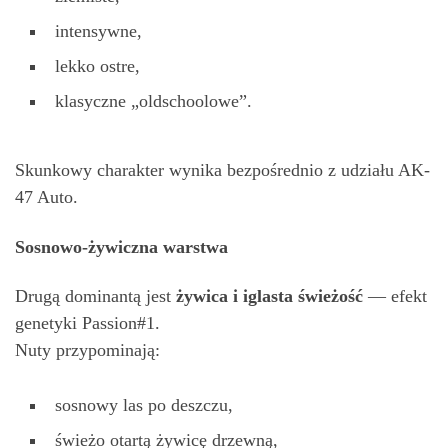
intensywne,
lekko ostre,
klasyczne „oldschoolowe”.
Skunkowy charakter wynika bezpośrednio z udziału AK-
47 Auto.
Sosnowo-żywiczna warstwa
Drugą dominantą jest
ż
ywica i iglasta
ś
wie
ż
o
ść
— efekt
genetyki Passion#1.
Nuty przypominają:
sosnowy las po deszczu,
świeżo otartą żywicę drzewną,