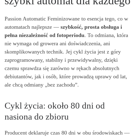
szybki automat dla każdego
Passion Automatic Feminizowane to esencja tego, co w
automatach najlepsze —
szybko
ść
, prosta obs
ł
uga i
pe
ł
na niezale
ż
no
ść
od fotoperiodu
. To odmiana, która
nie wymaga od growera ani doświadczenia, ani
skomplikowanych technik. Jej cykl życia jest z góry
zaprogramowany, stabilny i przewidywalny, dzięki
czemu sprawdza się zarówno w rękach absolutnych
debiutantów, jak i osób, które prowadzą uprawy od lat,
ale chcą odmiany „bez zachodu”.
Cykl życia: około 80 dni od
nasiona do zbioru
Producent deklaruje czas 80 dni w obu środowiskach —