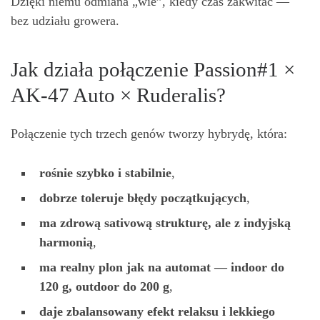
Dzięki niemu odmiana „wie”, kiedy czas zakwitać —
bez udziału growera.
Jak działa połączenie Passion#1 ×
AK-47 Auto × Ruderalis?
Połączenie tych trzech genów tworzy hybrydę, która:
ro
ś
nie szybko i stabilnie
,
dobrze toleruje bł
ę
dy pocz
ą
tkuj
ą
cych
,
ma zdrow
ą
sativow
ą
struktur
ę
, ale z indyjsk
ą
harmoni
ą
,
ma realny plon jak na automat — indoor do
120 g, outdoor do 200 g
,
daje zbalansowany efekt relaksu i lekkiego