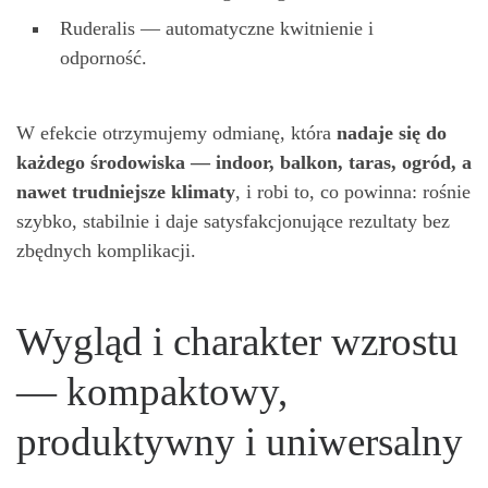
Ruderalis — automatyczne kwitnienie i
odporność.
W efekcie otrzymujemy odmianę, która
nadaje si
ę
do
ka
ż
dego
ś
rodowiska — indoor, balkon, taras, ogród, a
nawet trudniejsze klimaty
, i robi to, co powinna: rośnie
szybko, stabilnie i daje satysfakcjonujące rezultaty bez
zbędnych komplikacji.
Wygląd i charakter wzrostu
— kompaktowy,
produktywny i uniwersalny