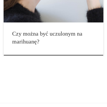
alergiami sezonowymi, roślinnymi, czy pokarmowymi, może
pojawić się pytanie: „Czy mogę być […]
Czy można być uczulonym na
marihuanę?