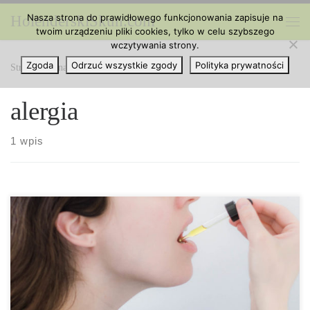
Nasza strona do prawidłowego funkcjonowania zapisuje na
HolenderskiSkun.com
Przejdź do treści
twoim urządzeniu pliki cookies, tylko w celu szybszego
Me
wczytywania strony.
Zgoda
Odrzuć wszystkie zgody
Polityka prywatności
Strona główna
»
alergia
alergia
1 wpis
Czy można być uczulonym na marihuanę? Jak wyglądałyby
objawy tego uczulenia? W związku z tym, że marihuana staje się
coraz bardziej powszechna i jest coraz mniejszym tabu, zarówno
weterani jak i początkujący użytkownicy stają się bardziej
świadomi tego, jak ludzkie ciała reagują na tę roślinę. U osób z