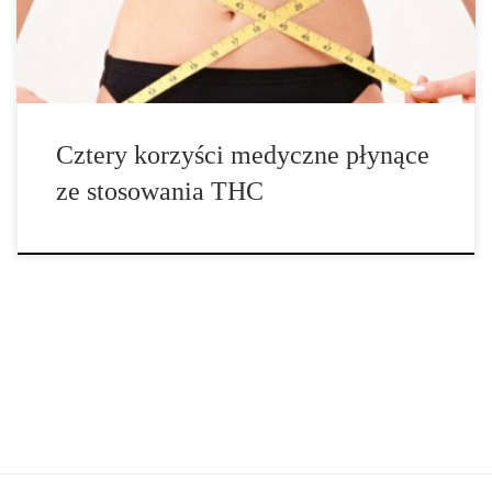
przeprowadzonych z Marinolem sugeruje, że THC może
stymulować wzrost masy ciała u pacjentów z anoreksją. […]
Cztery korzyści medyczne płynące
ze stosowania THC