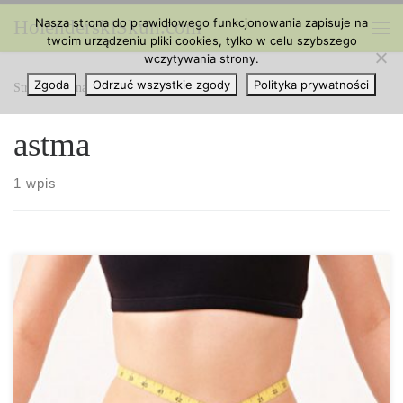
Nasza strona do prawidłowego funkcjonowania zapisuje na
HolenderskiSkun.com
Przejdź do treści
twoim urządzeniu pliki cookies, tylko w celu szybszego
Me
wczytywania strony.
Zgoda
Odrzuć wszystkie zgody
Polityka prywatności
Strona główna
»
astma
astma
1 wpis
1. Pobudzenie apetytu THC znane jest jako silny środek
pobudzający apetyt, zarówno u osób zdrowych jak i chorych.
Podobnie Marinol i Cesamet® (syntetyczne THC) są regularnie
przepisywane w celu zwiększenia apetytu u chorych na raka i HIV
– choroby związane z zespołem wyniszczenia. Kilka badań