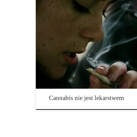
Szef DEA powiedział: Cannabis nie jest lekarstwem.
badań, szef rządu DEA powiedział wczoraj, że marihua
podczas przemówienia w Cleveland Clinic w Ohio, sz
wyraźnie przedstawił swoje stanowisko w sprawie cann
nie jest lekarstwem. „Jeśli palona marihuana okaże s
świetnie,” powiedział Rosenberg. „Będę […]
Cannabis nie jest lekarstwem