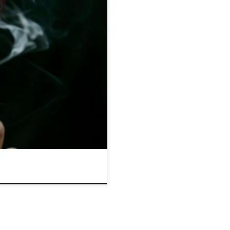
 Pomimo wszelkich dowodów i
na nie jest lekarstwem. Wczoraj,
ef DEA Chuck Rosenberg bardzo
abis, stwierdzając że marihuana
ię pomóc komukolwiek to