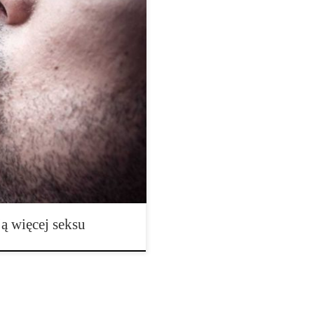
ej seksu. Wyniki badania na
lisz więcej marihuany, uprawiasz
anford University School of
 zaledwie kilka dni temu.
ponad 50 tysięcy uczestników obu
ą więcej seksu