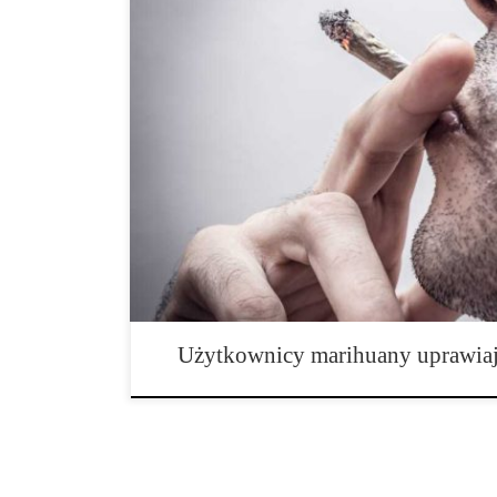
Nowe badanie: Użytkownicy marihuany uprawiają więc
Stanford pokazują to, co już wiemy od zawsze: jeśli pa
więcej seksu. Badanie przeprowadzone zostało przez St
Medicine i opublikowane w Journal of Sexual Medicine
Naukowcy przyjrzeli się wynikom ankiety z udziałem 
płci w wieku […]
Użytkownicy marihuany uprawiaj