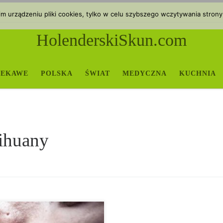
 urządzeniu pliki cookies, tylko w celu szybszego wczytywania strony
HolenderskiSkun.com
IEKAWE
POLSKA
ŚWIAT
MEDYCZNA
KUCHNIA
rihuany