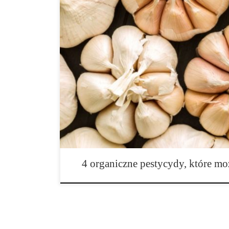
4 organiczne pestycydy, które możesz zrobić sam w 
ogród to zdrowy ogród. Nie wszystkie robaki są złe; a 
dobrych owadów, które chcesz mieć w swoim ogrodzie
ci utrzymać szkodliwe szkodniki w ryzach. Toksyczne
równowagi w ogrodzie, ponieważ nie rozróżniają one
[…]
4 organiczne pestycydy, które mo