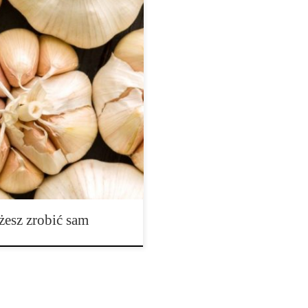
domu. Zrównoważony, organiczny
w rzeczywistości istnieje wiele
, i które żerując w nim pomogą
 pestycydy powodują brak
 pożytecznych owadów od tych
żesz zrobić sam