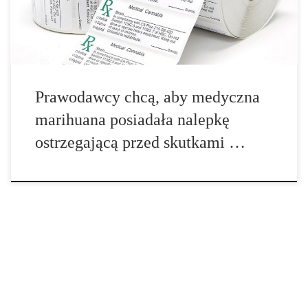
negatywnych skutkach. Ustawa ta nie precyzuje, jakie powinny
być ostrzeżenia na produktach, ale pozostawia […]
Prawodawcy chcą, aby medyczna
marihuana posiadała nalepkę
ostrzegającą przed skutkami …