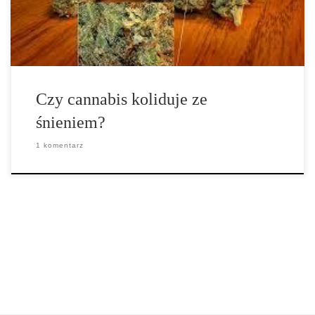
przekonaniem, że połączenie między marihuaną i śnieniem wiąże
się z […]
Czy cannabis koliduje ze
śnieniem?
1 komentarz