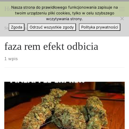
Nasza strona do prawidłowego funkcjonowania zapisuje na
HolenderskiSkun.com
Przejdź do treści
twoim urządzeniu pliki cookies, tylko w celu szybszego
Me
wczytywania strony.
Zgoda
Odrzuć wszystkie zgody
Polityka prywatności
Strona główna
»
faza rem efekt odbicia
faza rem efekt odbicia
1 wpis
Dobrze znanym faktem wśród tych, którzy używają naprawdę
dużo marihuany jest to, że kiedy przestaną ją stosować
doświadczają nagłego potoku szalonych, wyrazistych snów.
Wystarczy, że wpiszesz w Google „trawka i śnienie”, a zobaczysz,
że większość najlepszych wyników dotyczy tego co dzieje się, gdy
przestaniesz ją palić… Wydaje się być powszechnym