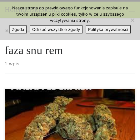
Nasza strona do prawidłowego funkcjonowania zapisuje na
HolenderskiSkun.com
Przejdź do treści
twoim urządzeniu pliki cookies, tylko w celu szybszego
Me
wczytywania strony.
Zgoda
Odrzuć wszystkie zgody
Polityka prywatności
Strona główna
»
faza snu rem
faza snu rem
1 wpis
Dobrze znanym faktem wśród tych, którzy używają naprawdę
dużo marihuany jest to, że kiedy przestaną ją stosować
doświadczają nagłego potoku szalonych, wyrazistych snów.
Wystarczy, że wpiszesz w Google „trawka i śnienie”, a zobaczysz,
że większość najlepszych wyników dotyczy tego co dzieje się, gdy
przestaniesz ją palić… Wydaje się być powszechnym