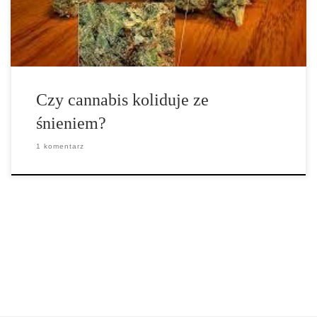
przekonaniem, że połączenie między marihuaną i śnieniem wiąże
się z […]
Czy cannabis koliduje ze
śnieniem?
1 komentarz