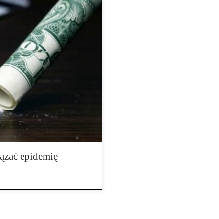
ły, aby opublikować dochodzenie
arł na amerykańską epidemię
posób przemysł farmaceutyczny
eczność ogromne ilości
ami Kongresu, aby uchwalić
tion. Prawo, które […]
ązać epidemię