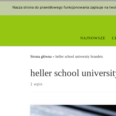
Przejdź do treści
Nasza strona do prawidłowego funkcjonowania zapisuje na twoim
NAJNOWSZE
C
Strona główna
»
heller school university brandeis
heller school universi
1 wpis