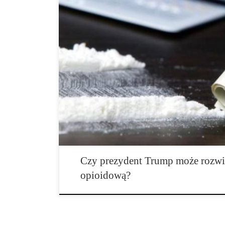
The Washington Post i „60 Minutes” CBD połączyło si
w sprawie wpływu, jaki przemysł farmaceutyczny wyw
opioidową. Historia wnikliwie przygląda się, w jaki s
oraz dystrybutorzy leków najpierw wpompowali w społ
opioidów, a następnie zaczęli współpracować z członk
prawo, które osłabić ma Drug Enforcement Administra
Czy prezydent Trump może rozwi
opioidową?