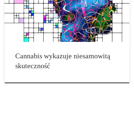
marihuana. Badanie wykazało, że eksponowanie komórek
rakowych na konopie po chemioterapii było najbardziej skuteczne
w zabijaniu komórek białaczki. W studium szczególnie badano
czynniki chemioterapeutyczne, cytarabinę i winkrystynę. Autorzy
opisali efekt […]
Cannabis wykazuje niesamowitą
skuteczność