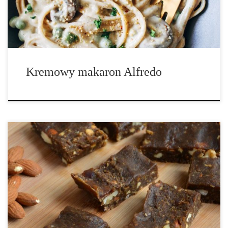
dużej patelni rozgrzej oliwę, a następnie dodaj czosnek. Po lekkim
przesmażeniu, do […]
Kremowy makaron Alfredo
Czas przygotowania: 10 minut Całkowity czas: 10 minut Łuskane
nasiona konopi, białko z konopi i pestki dyni czynią ten przepis
wypełniony po brzegi białkiem co sprawia, że jest to naprawdę
satysfakcjonująca przekąska. Składniki: ¼ szklanki oleju
kokosowego (dopuszczalnym zamiennikiem jest masło) ¼ szklanki
masła orzechowego (migdałowe lub z orzechów ziemnych) ⅓
szklanki płatków kokosowych ¼ szklanek rodzynek 3 łyżki
płatków […]