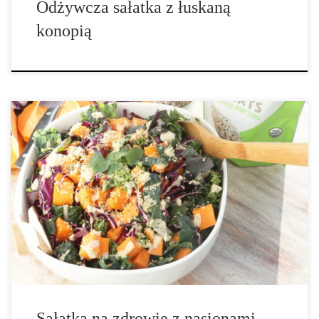
Odżywcza sałatka z łuskaną
konopią
Sałatka: 2 duże słodkie ziemniaki, upieczone i pokrojone w kostkę
6 szklanek jarmużu 2 szklanki kapusty czerwonej 1/4 szklanki
łuskanych nasion konopi Dressing: 1/3 szklanki tahini 1/3 szklanki
soku z cytryny 1 łyżka łuskanych nasion konopi 1 łyżka imbiru 1
ząbek czosnku 1 łyżka kolendry 1. Umieść wszystkie składniki na
sałatkę w dużej misce. 2. Posyp sałatkę nasionami konopi. 3. […]
Sałatka na zdrowie z nasionami