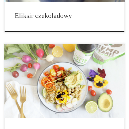
Eliksir czekoladowy
Składniki na dwie porcje: 1 sałata 4 rzodkiewki 1 duża marchewka
1 szklanka pomidorków cherry 1 awokado 1,5 szklanki
ugotowanej kaszy quinoa 1 puszka ciecierzycy 2 – 3 łyżki
łuskanych nasion konopi Składniki na dressing: 2 łyżki stołowe
oleju z konopi 1 łyżka soku z cytryny 1 łyżka tahini 1 łyżeczka
octu jabłkowego szczypta soli i pieprzu 1. Umieść wszystkie […]