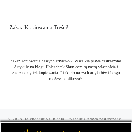
Zakaz Kopiowania Treści!
Zakaz kopiowania naszych artykułów. Wszelkie prawa zastrzeżone.
Artykuły na blogu HolenderskiSkun.com są naszą własnością i
zakazujemy ich kopiowania. Linki do naszych artykułów i blogu
możesz publikować.
© 2026
HolenderskiSkun.com
– Wszelkie prawa zastrzeżone
-
Czyli uliczny slang "mam holenderskiego skuna, najlepszego".
Blog HolenderskiSkun to portal o marihuanie i konopi indyjskiej