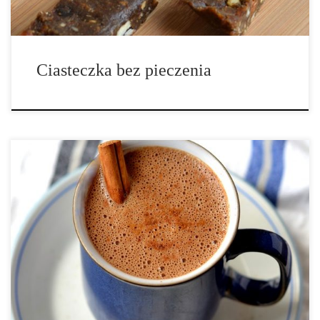
Ciasteczka bez pieczenia
Ilość porcji: 2 – 3 porcje. Składniki: 3 szklanki gorącej, zaparzonej
czekolady 1/4 szklanki łuskanych nasion konopi 1/4 szklanki
nerkowców (najlepiej wcześniej moczonych w wodzie) 3 łyżki
proszku kakao 3 łyżki cukru kokosowego 1 łyżka proszku lucumy
(opcjonalnie) 1/2 łyżeczki cynamonu 1/4 łyżeczki pieprzu cayenne
1/4 łyżeczki wanilii w proszku szczypta soli 1. Umieść wszystkie
składniki w blenderze kielichowym i […]