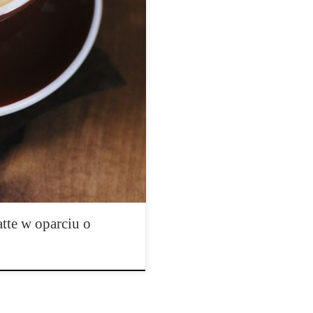
eko roślinne, • kakao lub
adycyjną yerba mate w maszynce
 konopi w blenderze. 3. Miksuj
a. 5. Posyp kakao lub
tte w oparciu o