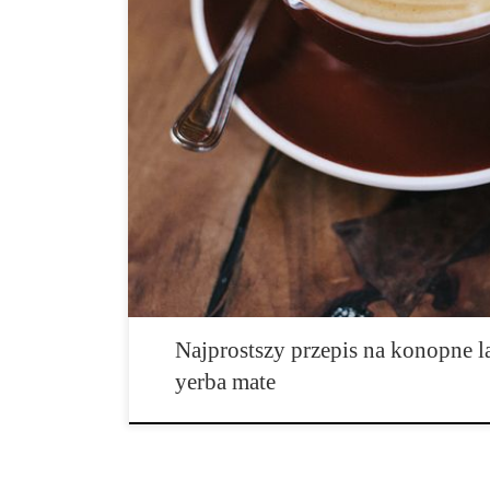
Składniki: • yerba mate, • łuskane nasiona konopi, • ml
cynamon do dekoracji. Jak przygotować: 1. Zaparz tr
do kawy. 2. Umieść 1¼ szklanki yerba mate i ¼ nasion
do uzyskania gładkiej konsystencji. 4. Przelej do kubk
cynamonem. Voila!
Najprostszy przepis na konopne la
yerba mate