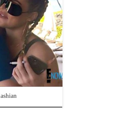
dego ulubioną. Nie tylko jest
pano ją, kiedy trzyma akcesoria
ą jeszcze bardziej. W poprzednim
nne wakacje. Rozmawiając ze
coś, co […]
ashian