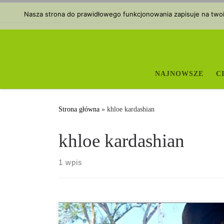
Przejdź do treści
Nasza strona do prawidłowego funkcjonowania zapisuje na twoim
NAJNOWSZE
C
Strona główna
»
khloe kardashian
khloe kardashian
1 wpis