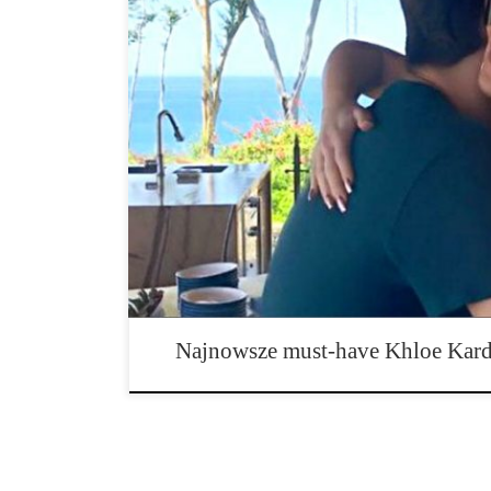
Ze wszystkich sióstr Kardashian, Khloe jest prawie każ
niesamowita, ale jest też śmieszne. A teraz, gdy przyła
do palenia marihuany, ludzie mają powód aby kochać j
tygodniu Khloe wraz ze znajomymi udała się na rodzi
swoim szwagrem Scott Disick, Koko trzyma w rękach 
Najnowsze must-have Khloe Kard