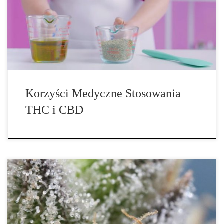
THC z układem endokannabinoidowym wywołuje uczucie euforii,
a CBD nie. Ci, którzy niechętnie doświadczają tego „haju” i
wszelkich skutków ubocznych, które oferuje THC, mogą czuć się
bardziej komfortowo, stosując produkty zawierające wyłącznie
CBD. Korzyści zdrowotne stosowania […]
Korzyści Medyczne Stosowania
THC i CBD
Oprócz tetrahydrokannabinolu (THC), kannabidiol (CBD) jest
kolejnym głównym składnikiem cannabis. Substancja nie jest
psychoaktywna, co oznacza, że nie wywołuje uczucia odurzenia.
Jej właściwości przeciwzapalne sprawiły, że stała się skutecznym