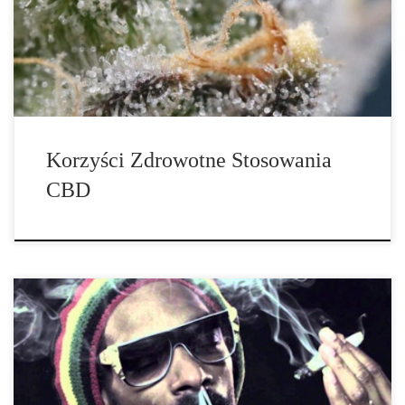
składnikiem w leczeniu różnych problemów medycznych. CBD
posiada wiele różnych korzyści zdrowotnych, a w tym artykule
postaramy się przedstawić niektóre z nich. Jeśli cierpisz na
którykolwiek z problemów, polecamy Ci wypróbować […]
Korzyści Zdrowotne Stosowania
CBD
Debata dotycząca marihuany jako środka medycznego wciąż trwa,
dołącza do niej coraz więcej zwolenników wierzących w jej
zdrowotne korzyści oraz przeciwników, którzy wręcz zniechęcają
do jej stosowania. Nie zamierzamy nakłaniać Cię do popierania