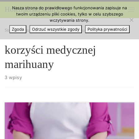
Nasza strona do prawidłowego funkcjonowania zapisuje na
HolenderskiSkun.com
Przejdź do treści
twoim urządzeniu pliki cookies, tylko w celu szybszego
Me
wczytywania strony.
Zgoda
Odrzuć wszystkie zgody
Polityka prywatności
Strona główna
»
korzyści medycznej marihuany
korzyści medycznej
marihuany
3 wpisy
CBD i THC posiadają wiele takich samych właściwości
leczniczych i zapewniają ulgę w wielu tych samych
dolegliwościach. Główna różnica polega na tym, że interakcja