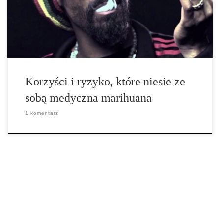
żadnej ze stron, dla nas ważne jest, abyś wiedział, co to używane
już w starożytności zioło dokładnie ze sobą niesie. Tylko w ten
sposób możesz podjąć świadomą […]
Korzyści i ryzyko, które niesie ze
sobą medyczna marihuana
1 komentarz