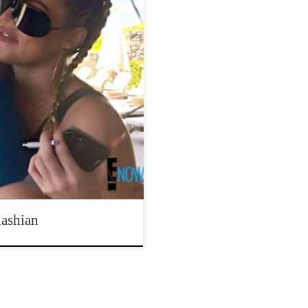
dego ulubioną. Nie tylko jest
pano ją, kiedy trzyma akcesoria
ą jeszcze bardziej. W poprzednim
nne wakacje. Rozmawiając ze
coś, co […]
ashian