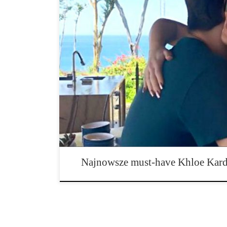
Ze wszystkich sióstr Kardashian, Khloe jest prawie każ
niesamowita, ale jest też śmieszne. A teraz, gdy przyła
do palenia marihuany, ludzie mają powód aby kochać j
tygodniu Khloe wraz ze znajomymi udała się na rodzi
swoim szwagrem Scott Disick, Koko trzyma w rękach 
Najnowsze must-have Khloe Kard