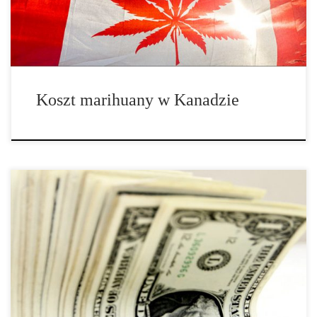
jakość: 202,68 USD / oz. (N = 1772) • Niska jakość: 269,9 USD /
oz. (N […]
Koszt marihuany w Kanadzie
Od bólu głowy i nudności po suchość w ustach, nadmierne
spożywanie alkoholu ma dobrze znane działanie na organizm, ale
oprócz tego wiążę się również z ogromnymi stratami w gospodarce
kraju, jak pokazują nowe badania. Nadmierne spożycie alkoholu
kosztuje Stany Zjednoczone aż 250 miliardów dolarów według
raportu Centers for Disease Control and Prevention (CDC).
Główne straty ekonomiczne to pracownicy na kacu, […]