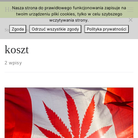
Nasza strona do prawidłowego funkcjonowania zapisuje na
HolenderskiSkun.com
Przejdź do treści
twoim urządzeniu pliki cookies, tylko w celu szybszego
Me
wczytywania strony.
Zgoda
Odrzuć wszystkie zgody
Polityka prywatności
Strona główna
»
koszt
koszt
2 wpisy
Czy kiedykolwiek chciałeś wiedzieć, jak bardzo zmienia się cena
marihuany w całej Kanadzie? Oczywiście tak, dlatego
Priceofweed.com porównało wartość marihuany biorąc dane z
najbardziej dokładnego źródła – od konsumentów. 1. Alberta,
Kanada • Wysoka jakość: 225,66 USD / oz. (N = 1256) • Średnia