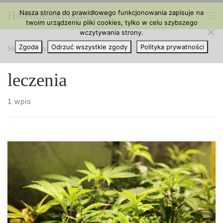
Nasza strona do prawidłowego funkcjonowania zapisuje na
HolenderskiSkun.com
Przejdź do treści
twoim urządzeniu pliki cookies, tylko w celu szybszego
Me
wczytywania strony.
Zgoda
Odrzuć wszystkie zgody
Polityka prywatności
Strona główna
»
leczenia
leczenia
1 wpis
Nudności, stany zapalne i ból to trzy najważniejsze objawy, o
których wiadomo, że ulegają złagodzeniu dzięki zastosowaniu
marihuany. Medyczna marihuana była wczesnym odkryciem w
leczeniu, ale jej niekorzystne skutki uboczne i rekreacyjne
użytkowanie skutecznie ograniczyły ilość badań naukowych
przeprowadzonych mających na celu sprawdzenie jej dokładnej