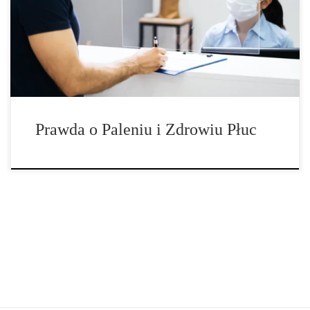
palenie tytoniu powoduje pogorszenie czynności płuc, ci
przeciwnicy twierdzą, że palenie marihuany jest równie szkodliwe.
Przyjrzyjmy się więc prawdzie o skutkach palenia marihuany i
zdrowiu płuc. Testowanie tej hipotezy jest naprawdę bardzo proste
[…]
Prawda o Paleniu i Zdrowiu Płuc