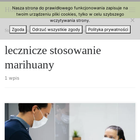
Nasza strona do prawidłowego funkcjonowania zapisuje na
HolenderskiSkun.com
Przejdź do treści
twoim urządzeniu pliki cookies, tylko w celu szybszego
Me
wczytywania strony.
Zgoda
Odrzuć wszystkie zgody
Polityka prywatności
Strona główna
»
lecznicze stosowanie marihuany
lecznicze stosowanie
marihuany
1 wpis
Prawda o paleniu marihuany i zdrowiu płuc. Jednym z głównych
zarzutów wobec leczniczego stosowania marihuany jest stosowanie
palenia jako sposobu jej dostarczania. Opierając się na fakcie, że