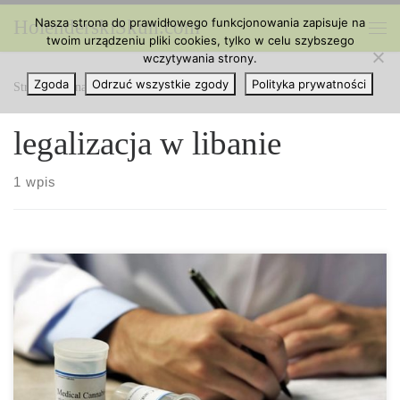
Nasza strona do prawidłowego funkcjonowania zapisuje na
HolenderskiSkun.com
Przejdź do treści
twoim urządzeniu pliki cookies, tylko w celu szybszego
Me
wczytywania strony.
Zgoda
Odrzuć wszystkie zgody
Polityka prywatności
Strona główna
»
legalizacja w libanie
legalizacja w libanie
1 wpis
Konopie indyjskie są od dawna szeroko i otwarcie uprawiane w
Libanie, szczególnie we wschodniej dolinie Bekaa. Libański
parlament przyjął we wtorek ustawę legalizującą uprawę konopi do
celów medycznych i przemysłowych; krok który był zalecany
przez doradców ekonomicznych jeszcze zanim pandemia
koronawirusa zadała druzgocący cios walczącej gospodarce