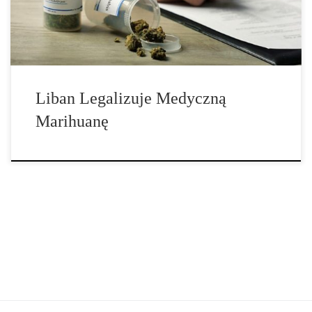
śródziemnomorskiej. Zgodnie z nowym prawem, uprawa konopi
indyjskich przez rolników będzie regulowana. Chociaż roślina […]
Liban Legalizuje Medyczną
Marihuanę