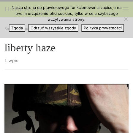
Nasza strona do prawidłowego funkcjonowania zapisuje na
HolenderskiSkun.com
Przejdź do treści
twoim urządzeniu pliki cookies, tylko w celu szybszego
Me
wczytywania strony.
Zgoda
Odrzuć wszystkie zgody
Polityka prywatności
Strona główna
»
liberty haze
liberty haze
1 wpis
Na cześć wszystkich odważnych kobiet oraz mężczyzn, którzy
ryzykowali życiem dla naszego kraju, rzućmy okiem na 10
najlepszych odmian marihuany dla weteranów. 10. Liberty Haze
Zaczniemy od odmiany, której nazwa sama w sobie emanuje
patriotyzmem. Niezwykle mocna hybryda, która świetnie sprawdzi
się w ciągu dnia. Doświadczeni użytkownicy z pewnością docenią