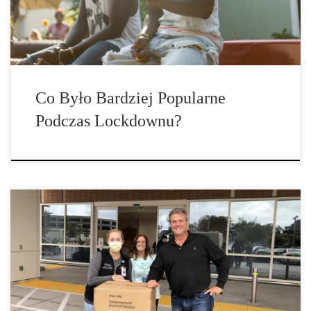
oszczędzone. Co ciekawe, jednym z głównych punktów do
rozważenia jest […]
Co Było Bardziej Popularne
Podczas Lockdownu?
Analiza pokazuje, że nowy koronawirus z Chin doprowadził do
gromadzenia zapasów nie tylko mąki, drożdży i papieru
toaletowego, ale i… marihuany! Blokada zmusiła dostawców do
obniżenia cen, oferowania rabatów i utrzymania zaufania
konsumentów, jako reakcji na nowe ograniczenia obowiązujące w
całej Europie. Nowa ogólnounijna analiza handlu narkotykami