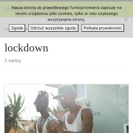
Nasza strona do prawidłowego funkcjonowania zapisuje na
HolenderskiSkun.com
Przejdź do treści
twoim urządzeniu pliki cookies, tylko w celu szybszego
Me
wczytywania strony.
Zgoda
Odrzuć wszystkie zgody
Polityka prywatności
Strona główna
»
lockdown
lockdown
2 wpisy
Co było bardziej popularne podczas lockdownu: Marihuana czy
alkohol? Sprawiając, że marihuana była „niezbędna” podczas
pandemii, roślina dołączyła do tej samej kategorii co inne legalne
leki. Pandemia COVID-19 wywarła bezprecedensowy i
niepokojący wpływ na wszystkie firmy i sektory na całym świecie.
Firmy zajmujące się konopiami indyjskimi i alkoholem nie zostały