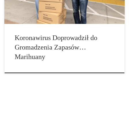
wykazała, że ​​pandemia nowego koronawirusa miała duży wpływ
na sprzedaż i dystrybucję niektórych […]
Koronawirus Doprowadził do
Gromadzenia Zapasów…
Marihuany