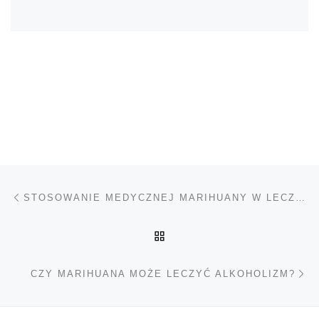
Nawigacja wpisu
Poprzedni wpis
STOSOWANIE MEDYCZNEJ MARIHUANY W LECZENIU BÓLU PLECÓW
POWRÓT DO LISTY POS
Na
CZY MARIHUANA MOŻE LECZYĆ ALKOHOLIZM?