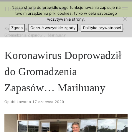
Nasza strona do prawidłowego funkcjonowania zapisuje na
HolenderskiSkun.com
Przejdź do treści
twoim urządzeniu pliki cookies, tylko w celu szybszego
Me
wczytywania strony.
Zgoda
Odrzuć wszystkie zgody
Polityka prywatności
Strona główna
»
Marihuana na Świecie
»
Koronawirus Doprowadził do
Gromadzenia Zapasów… Marihuany
Koronawirus Doprowadził
do Gromadzenia
Zapasów… Marihuany
Opublikowano
17 czerwca 2020