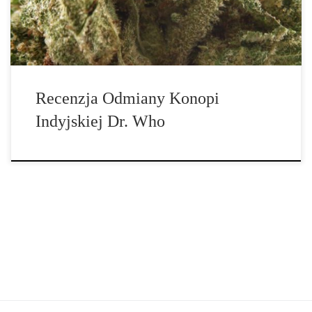
wyprodukowana przez TGA Subcool Seeds. Jest to skrzyżowanie
pomiędzy Mad Scientist oraz Trainwreck i często zawiera […]
Recenzja Odmiany Konopi
Indyjskiej Dr. Who