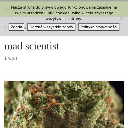
Nasza strona do prawidłowego funkcjonowania zapisuje na
HolenderskiSkun.com
Przejdź do treści
twoim urządzeniu pliki cookies, tylko w celu szybszego
Me
wczytywania strony.
Zgoda
Odrzuć wszystkie zgody
Polityka prywatności
Strona główna
»
mad scientist
mad scientist
1 wpis
Ilość THC: 23 procent. Ilość CBD: 0.1 procent. Rodowód: Mad
Scientist, Trainwreck. Dr. Who to mocna odmiana popularna na
północno – zachodnim Pacyfiku. Posiadając do 23 procent THC,
zapewnia nieco zaspane, ale ogólnie zadowolone doświadczenie.
Dr. Who to mocna hybryda, w której dominuje indica