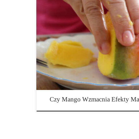
Istnieje wiele sposobów na poprawę doświadczanego ha
zmiana odmian, przerwa na tolerancję lub spożywani
– ale jeden z najłatwiejszych sposobów na uzyskanie l
niektórych osób spożywanie mango. Dzięki obfitości 
tylko zwiększa poziom haju, ale także skraca czas jego
Jak […]
Czy Mango Wzmacnia Efekty Ma