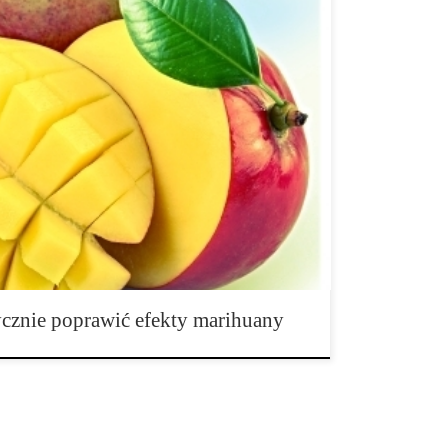
ne naukowo, ostatnie trendy pokazują, że istnieje
awdziwy, niewykorzystany potencjał marihuany – i
ż nie przeprowadzono żadnych badań dotyczących
lacze marihuany zrobili to na własną rękę – na około
owali mango, w nadziei na zintensyfikowanie haju.
cznie poprawić efekty marihuany