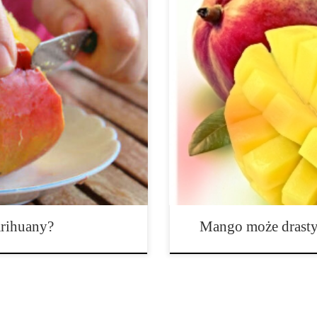
ju cannabis – na przykład
Chociaż nie zostało to udowodnio
e marihuany w nowym środowisku
owoc, który może odblokować pr
epszych sposobów to dla
jest to mango. Ponownie, chocia
terpenów wykazano, że mango nie
stosowania mango i marihuany, pa
 pojawienia się o około połowę.
godzinę przed zapaleniem konsum
Co kryje się za tymi […]
rihuany?
Mango może drasty