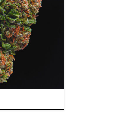
 zbyt sucha aby ją palić. Dzisiaj
ak przywrócić ją do pożądanego
na, nabiera wielu
 zbyt szybko oraz traci moc,
C odparowuje przez dotarciem […]