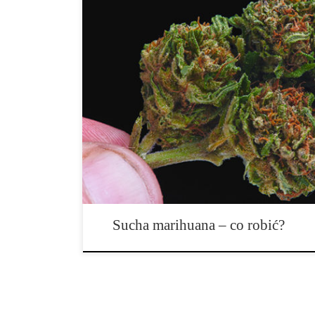
Wcale nie musisz się martwić jeśli twoja marihuana jest
mamy dla ciebie kilka najlepszych wskazówek na to, j
stanu. NAWODNIENIE Kiedy marihuana jest przesuszo
niepożądanych cech. Palenie staje się trudne; spala się
ponieważ temperatura spalania jest zbyt wysoka i TH
Sucha marihuana – co robić?