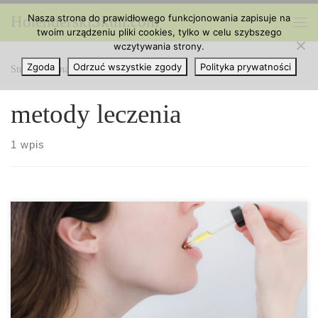
Nasza strona do prawidłowego funkcjonowania zapisuje na
HolenderskiSkun.com
Przejdź do treści
twoim urządzeniu pliki cookies, tylko w celu szybszego
Me
wczytywania strony.
Zgoda
Odrzuć wszystkie zgody
Polityka prywatności
Strona główna
»
metody leczenia
metody leczenia
1 wpis
Czy można być uczulonym na marihuanę? Jak wyglądałyby
objawy tego uczulenia? W związku z tym, że marihuana staje się
coraz bardziej powszechna i jest coraz mniejszym tabu, zarówno
weterani jak i początkujący użytkownicy stają się bardziej
świadomi tego, jak ludzkie ciała reagują na tę roślinę. U osób z