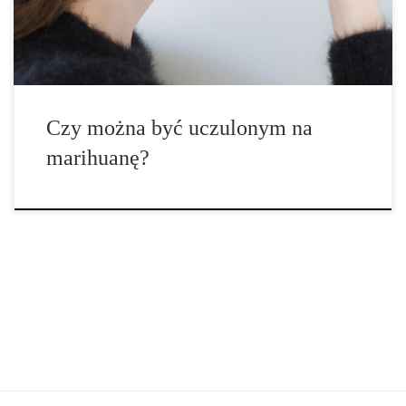
alergiami sezonowymi, roślinnymi, czy pokarmowymi, może
pojawić się pytanie: „Czy mogę być […]
Czy można być uczulonym na
marihuanę?