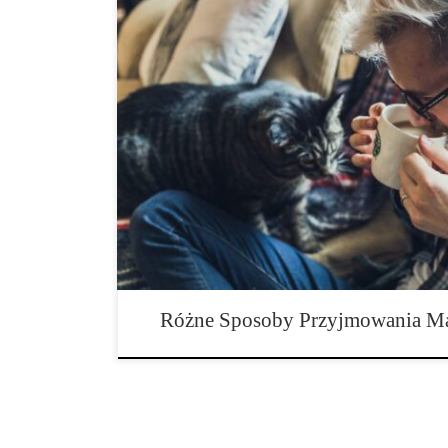
Jakie są różne sposoby spożywania marihuany? Konopie
wszechstronną rośliną, co oznacza, że istnieje wiele s
Znalezienie najlepszego sposobu na konsumpcję marihu
ma swoją preferowaną metodę. Dzisiaj omówimy typowe
(lub jedzą!) konopie indyjskie. Palenie Palenie jest na
konsumpcji konopi indyjskich i istnieje […]
Różne Sposoby Przyjmowania M