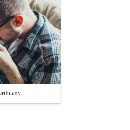
 indyjskie są z natury
posobów na ich konsumpcję.
any jest sprawą osobistą i każdy
 sposoby, w jakie ludzie palą
jbardziej klasyczną metodą
arihuany