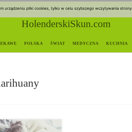
 urządzeniu pliki cookies, tylko w celu szybszego wczytywania strony
HolenderskiSkun.com
IEKAWE
POLSKA
ŚWIAT
MEDYCZNA
KUCHNIA
arihuany