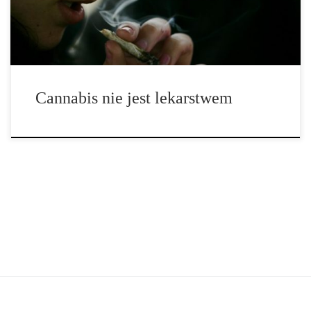
marihuana okaże się pomóc komukolwiek to świetnie,” powiedział
Rosenberg. „Będę […]
Cannabis nie jest lekarstwem