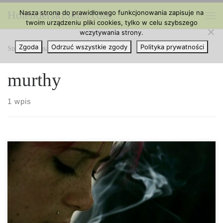
Nasza strona do prawidłowego funkcjonowania zapisuje na
HolenderskiSkun.com
Przejdź do treści
twoim urządzeniu pliki cookies, tylko w celu szybszego
Me
wczytywania strony.
Zgoda
Odrzuć wszystkie zgody
Polityka prywatności
Strona główna
»
murthy
murthy
1 wpis
Szef DEA powiedział: Cannabis nie jest lekarstwem. Pomimo
wszelkich dowodów i badań, szef rządu DEA powiedział wczoraj,
że marihuana nie jest lekarstwem. Wczoraj, podczas przemówienia
w Cleveland Clinic w Ohio, szef DEA Chuck Rosenberg bardzo
wyraźnie przedstawił swoje stanowisko w sprawie cannabis,
stwierdzając że marihuana nie jest lekarstwem. „Jeśli palona