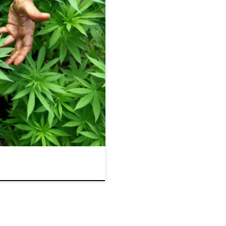
zacząć skupiać się na właściwych
dne. Wyobraź sobie, że znalazłeś
e rewelacyjnie i szybko trafia na
kupić więcej niż normalnie, tak
pochopnie! Ale cóż, […]