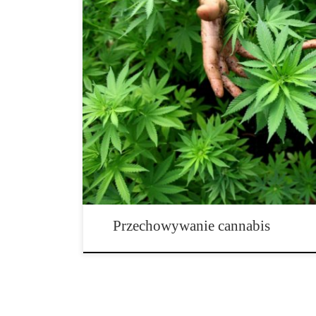
Jeśli zależy ci na wysokiej jakości marihuany, musisz 
metodach przechowywania jej. Jest to naprawdę niezbę
konkretną odmianę, która ci się podoba. Działa na ciebi
listę twoich ulubieńców – tak bardzo, że postanowiłeś 
na wszelki wypadek. Prawdopodobnie postąpiłeś zbyt 
Przechowywanie cannabis