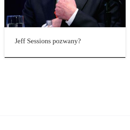
uśmiechu. Patrzył jak umierają jego najlepsi przyjaciele i
codziennie […]
Jeff Sessions pozwany?