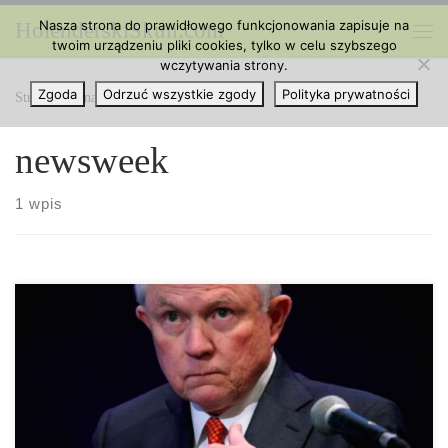
Nasza strona do prawidłowego funkcjonowania zapisuje na
HolenderskiSkun.com
Przejdź do treści
twoim urządzeniu pliki cookies, tylko w celu szybszego
Me
wczytywania strony.
Zgoda
Odrzuć wszystkie zgody
Polityka prywatności
Strona główna
»
newsweek
newsweek
1 wpis
Dlaczego Jeff Sessions został pozwany przez weterana wojennego
odnośnie medycznej marihuany? Jose Belen spędził młodość w
jednej z najcięższych ról wojskowych – jako żołnierz artylerii
polowej w Bagdadzie. Jego zadaniem było „znaleźć i zabić
wroga”, a śmierć była rzeczywistością, którą nauczył się
akceptować. Czternaście miesięcy wojny „wyssało” go z emocji i