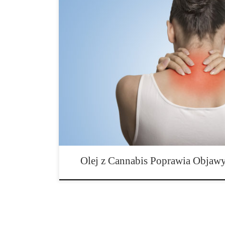
Małe, kontrolowane badanie placebo wykazało, że codz
indyjskich bogatego w THC (tetrahydrokannabinol) zn
ból, zmęczenie oraz poprawiają jakość życia u osób z 
opublikowane niedawno w czasopiśmie Pain Medicine,
fibromialgią mieszkających w Florianopolis w Brazyl
oleju z konopi indyjskich lub placebo przez osiem tyg
Olej z Cannabis Poprawia Objawy