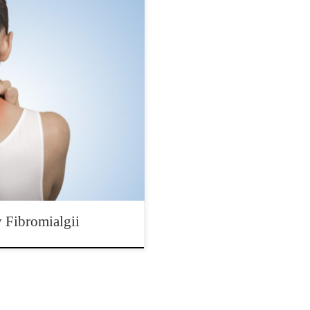
ienne dawki oleju z konopi
acznie zmniejszają doświadczany
fibromialgią. Wyniki badań,
 obejmowały 17 kobiet z
ii. Uczestnikom podawano krople
odni, zaczynając […]
 Fibromialgii