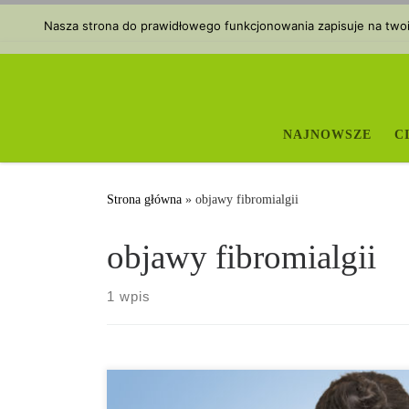
Przejdź do treści
Nasza strona do prawidłowego funkcjonowania zapisuje na twoim
NAJNOWSZE
C
Strona główna
»
objawy fibromialgii
objawy fibromialgii
1 wpis