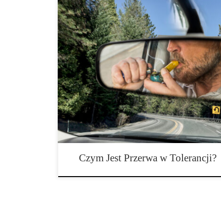
Może to być zaskoczeniem dla nowych palaczy, ale cz
kiedy twój zwykły pączek nie daje ci tak mocnych efek
tolerancji. Czym właściwie jest przerwa w tolerancji? T
ktokolwiek chciałby usłyszeć, ale nikt nie chce wyrzuc
marihuany za słabsze efekty. Podobnie jak w przypadk
Czym Jest Przerwa w Tolerancji?