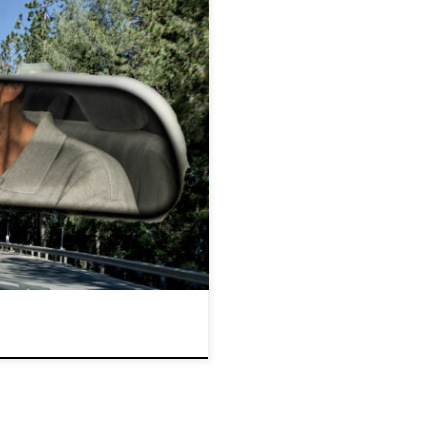
asami odpowiedzią na dylemat,
tów jak chcesz, jest przerwa w
o ostatnia rzecz, którą
ać pieniędzy, paląc więcej
u wielu różnych substancji, […]