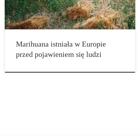
opublikowanym przez Springera wykazało, że roślina
najprawdopodobniej istniała w Europie na […]
Marihuana istniała w Europie
przed pojawieniem się ludzi