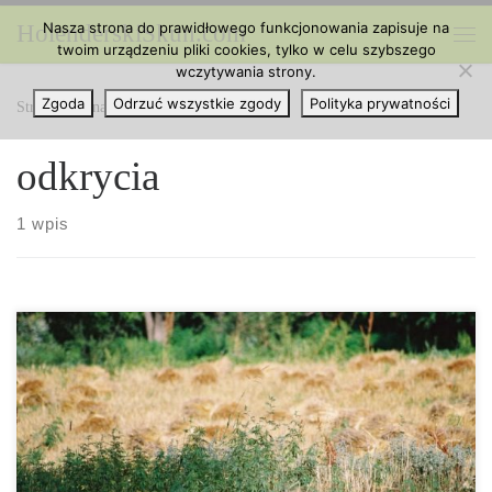
Nasza strona do prawidłowego funkcjonowania zapisuje na
HolenderskiSkun.com
Przejdź do treści
twoim urządzeniu pliki cookies, tylko w celu szybszego
Me
wczytywania strony.
Zgoda
Odrzuć wszystkie zgody
Polityka prywatności
Strona główna
»
odkrycia
odkrycia
1 wpis
Badanie: Marihuana istniała w Europie przed pojawieniem się tu
ludzi. Ewolucja cannabis może być czymś całkowicie innym, niż
sobie to wyobrażaliśmy. Mimo, że powszechnie uważa się, że
cannabis ewoluowało w Azji, a następnie rozprzestrzeniły się do
Europy dzięki człowiekowi, jedno z badań opublikowanych w
czasopiśmie Vegetation History and Archaeobotany