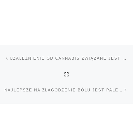
Nawigacja wpisu
Poprzedni wpis
UZALEŻNIENIE OD CANNABIS ZWIĄZANE JEST Z GENETYKĄ
POWRÓT DO LISTY POS
Na
NAJLEPSZE NA ZŁAGODZENIE BÓLU JEST PALENIE MARIHUANY