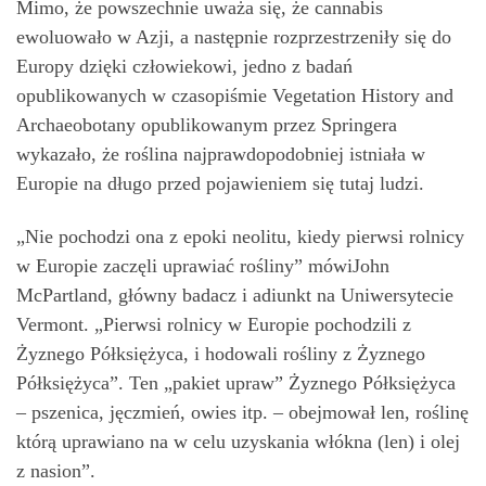
Mimo, że powszechnie uważa się, że cannabis
ewoluowało w Azji, a następnie rozprzestrzeniły się do
Europy dzięki człowiekowi, jedno z badań
opublikowanych w czasopiśmie Vegetation History and
Archaeobotany opublikowanym przez Springera
wykazało, że roślina najprawdopodobniej istniała w
Europie na długo przed pojawieniem się tutaj ludzi.
„Nie pochodzi ona z epoki neolitu, kiedy pierwsi rolnicy
w Europie zaczęli uprawiać rośliny” mówiJohn
McPartland, główny badacz i adiunkt na Uniwersytecie
Vermont. „Pierwsi rolnicy w Europie pochodzili z
Żyznego Półksiężyca, i hodowali rośliny z Żyznego
Półksiężyca”. Ten „pakiet upraw” Żyznego Półksiężyca
– pszenica, jęczmień, owies itp. – obejmował len, roślinę
którą uprawiano na w celu uzyskania włókna (len) i olej
z nasion”.