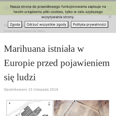
Nasza strona do prawidłowego funkcjonowania zapisuje na
HolenderskiSkun.com
Przejdź do treści
twoim urządzeniu pliki cookies, tylko w celu szybszego
Me
wczytywania strony.
Zgoda
Odrzuć wszystkie zgody
Polityka prywatności
Strona główna
»
Marihuana na Świecie
»
Marihuana istniała w Europie
przed pojawieniem się ludzi
Marihuana istniała w
Europie przed pojawieniem
się ludzi
Opublikowano
15 listopada 2019