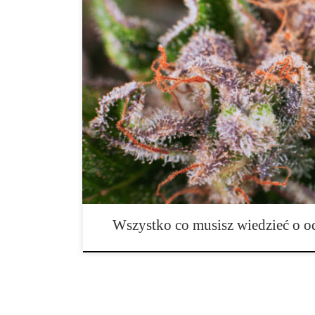
Amnesia Haze, Neville’s Haze czy Super Silver Haze:
najbardziej lubianych odmian w świecie cannabis – i d
artykułem, w którym opowiemy wam skąd pochodzą, jak
z nich są najlepsze. Lata 70. były dekadą, w której d
wiele nowości. Moda, psychodeliczna muzyka, protesty
Wszystko co musisz wiedzieć o 