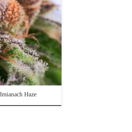
 odmiany Haze należą do
zisiaj przychodzimy do was z
ie posiadają efekty, oraz które
o kultury zachodniej wprowadzono
 oraz najbardziej znane […]
odmianach Haze